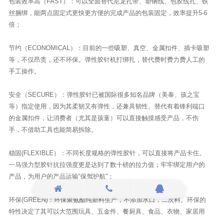
包装效率高（FAST）：可以全面替代尼龙扎带、塑钢线、包胶线扎、铁
丝捆绑，能两点固定式更快更方便的完成产品的包装固定，效率提升5-6
倍；
节约（ECONOMICAL）：目前的一些吸塑、真空、金属扣件、插卡吸塑
等，不仅昂贵，还不环保。弹性胶针机打绑扎，替代费时费力费人工的
手工操作。
安全（SECURE）：弹性胶针已被国际很多知名品牌（美泰、孩之宝
等）指定使用，因为其柔韧又有弹性，还兼具韧性。替代有着锋利端口
的金属扣件，让消费者（尤其是孩童）可以直接触摸感受产品，不伤
手，不借助工具也能简易拆除。
稳固(FLEXIBLE）：不同长度规格的弹性胶针，可以直接将产品卡住。
一马强力型胶针抗拉强度更是达到了数十磅的拉力值；牢牢绑定用户的
产品，为用户的产品运输“保驾护航”；
环保(GREEN)：环保聚氨酯纯新料生产，不添加水口，二次料。环保的
特性决定了其可以大范围玩具、五金件、餐厨具、食品、衣物、家居用