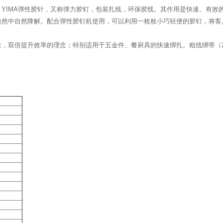
YIMA弹性胶针，又称弹力胶钉，包装扎线，环保胶线。其作用是快速、有效的
自然中自然降解。配合弹性胶钉机使用，可以利用一枚枚小巧轻便的胶钉，将客
，双倍提升效率的理念；特别适用于五金件、餐厨具的快速绑扎。粗线绑带（2