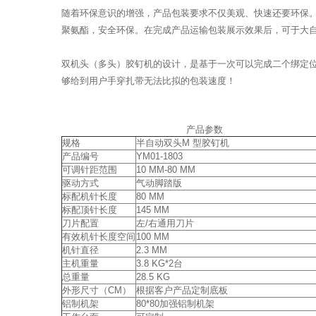
随着环保意识的增强，产品包装要求不仅美观、快速还要环保。
聚氨酯，安全环保。在完成产品运输包装展示效果后，可于大
双机头（多头）胶钉机的设计，是基于一次可以完成二个绑定位
够给到用户手穿扎带无法比拟的包装速度！
产品参数
规格
半自动双头M 型胶钉机
产品编号
YM01-1803
可调针距范围
10 MM-80 MM
驱动方式
气动脚踏版
标配机针长度
80 MM
标配顶针长度
145 MM
刀片配置
左/右通用刀片
有效机针长度空间
100 MM
机针直径
2.3 MM
主机重量
3.8 KG*2台
总重量
28.5 KG
外形尺寸（CM）
根据客户产品定制底板
铝制机架
80*80加强铝制机架